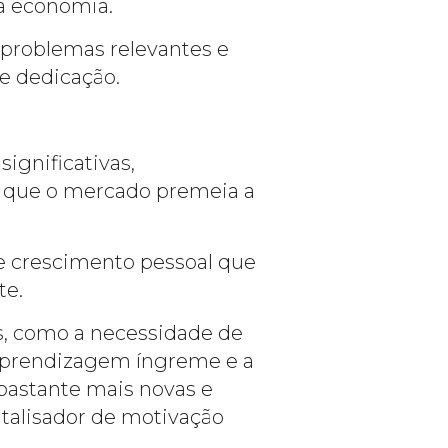
 a economia.
 problemas relevantes e
e dedicação.
ignificativas,
 que o mercado premeia a
 e crescimento pessoal que
te.
s, como a necessidade de
 aprendizagem íngreme e a
bastante mais novas e
atalisador de motivação